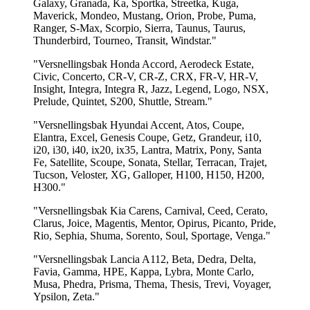
Galaxy, Granada, Ka, Sportka, Streetka, Kuga,
Maverick, Mondeo, Mustang, Orion, Probe, Puma,
Ranger, S-Max, Scorpio, Sierra, Taunus, Taurus,
Thunderbird, Tourneo, Transit, Windstar."
"Versnellingsbak Honda Accord, Aerodeck Estate,
Civic, Concerto, CR-V, CR-Z, CRX, FR-V, HR-V,
Insight, Integra, Integra R, Jazz, Legend, Logo, NSX,
Prelude, Quintet, S200, Shuttle, Stream."
"Versnellingsbak Hyundai Accent, Atos, Coupe,
Elantra, Excel, Genesis Coupe, Getz, Grandeur, i10,
i20, i30, i40, ix20, ix35, Lantra, Matrix, Pony, Santa
Fe, Satellite, Scoupe, Sonata, Stellar, Terracan, Trajet,
Tucson, Veloster, XG, Galloper, H100, H150, H200,
H300."
"Versnellingsbak Kia Carens, Carnival, Ceed, Cerato,
Clarus, Joice, Magentis, Mentor, Opirus, Picanto, Pride,
Rio, Sephia, Shuma, Sorento, Soul, Sportage, Venga."
"Versnellingsbak Lancia A112, Beta, Dedra, Delta,
Favia, Gamma, HPE, Kappa, Lybra, Monte Carlo,
Musa, Phedra, Prisma, Thema, Thesis, Trevi, Voyager,
Ypsilon, Zeta."