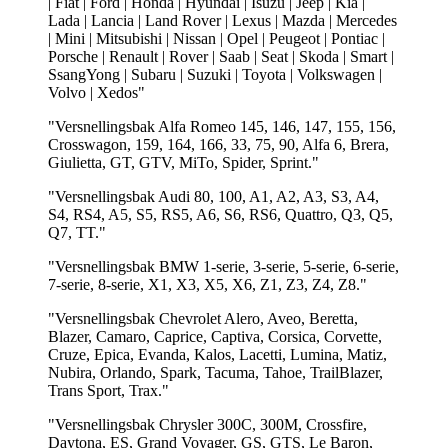
| Fiat | Ford | Honda | Hyundai | Isuzu | Jeep | Kia |
Lada | Lancia | Land Rover | Lexus | Mazda | Mercedes
| Mini | Mitsubishi | Nissan | Opel | Peugeot | Pontiac |
Porsche | Renault | Rover | Saab | Seat | Skoda | Smart |
SsangYong | Subaru | Suzuki | Toyota | Volkswagen |
Volvo | Xedos"
"Versnellingsbak Alfa Romeo 145, 146, 147, 155, 156,
Crosswagon, 159, 164, 166, 33, 75, 90, Alfa 6, Brera,
Giulietta, GT, GTV, MiTo, Spider, Sprint."
"Versnellingsbak Audi 80, 100, A1, A2, A3, S3, A4,
S4, RS4, A5, S5, RS5, A6, S6, RS6, Quattro, Q3, Q5,
Q7, TT."
"Versnellingsbak BMW 1-serie, 3-serie, 5-serie, 6-serie,
7-serie, 8-serie, X1, X3, X5, X6, Z1, Z3, Z4, Z8."
"Versnellingsbak Chevrolet Alero, Aveo, Beretta,
Blazer, Camaro, Caprice, Captiva, Corsica, Corvette,
Cruze, Epica, Evanda, Kalos, Lacetti, Lumina, Matiz,
Nubira, Orlando, Spark, Tacuma, Tahoe, TrailBlazer,
Trans Sport, Trax."
"Versnellingsbak Chrysler 300C, 300M, Crossfire,
Daytona, ES, Grand Voyager, GS, GTS, Le Baron,