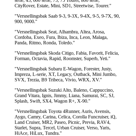
serie, 45, 600 serie, 75, 75 Tourer, 800 serie,
CityRover, Estate, Mini, SD1, Streetwise, Tourer."
"Versnellingsbak Saab 9-3, 9-3X, 9-4X, 9-5, 9-7X, 90,
900, 9000."
"Versnellingsbak Seat, Alhambra, Altea, Arosa,
Cordoba, Exeo, Fura, Ibiza, Inca, Leon, Malaga,
Panda, Ritmo, Ronda, Toledo."
"Versnellingsbak Skoda Citigo, Fabia, Favorit, Felicia,
Forman, Octavia, Rapid, Roomster, Superb, Yeti."
"Versnellingsbak Subaru E-Wagon, Forester, Justy,
Impreza, L-serie, XT, Legacy, Outback, Mini Jumbo,
SVX, Trezia, B9 Tribeca, Vivio, WRX, XV."
"Versnellingsbak Suzuki Alto, Baleno, Cappuccino,
Grand Vitara, Ignis, Jimmy, Liana, Samurai, SC, SJ,
Splash, Swift, SX4, Wagon R+, X-90."
"Versnellingsbak Toyota 4Runner, Auris, Avensis,
Aygo, Camry, Carina, Celica, Corolla Funcruiser, iQ,
Land Cruiser, MR2, Paseo, Picnic, Previa, RAV4,
Starlet, Supra, Tercel, Urban Cruiser, Verso, Yaris,
HiAce, HiLux, Tundra."