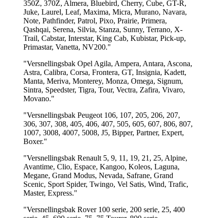
350Z, 370Z, Almera, Bluebird, Cherry, Cube, GT-R,
Juke, Laurel, Leaf, Maxima, Micra, Murano, Navara,
Note, Pathfinder, Patrol, Pixo, Prairie, Primera,
Qashqai, Serena, Silvia, Stanza, Sunny, Terrano, X-
Trail, Cabstar, Interstar, King Cab, Kubistar, Pick-up,
Primastar, Vanetta, NV200."
"Versnellingsbak Opel Agila, Ampera, Antara, Ascona,
Astra, Calibra, Corsa, Frontera, GT, Insignia, Kadett,
Manta, Meriva, Monterey, Monza, Omega, Signum,
Sintra, Speedster, Tigra, Tour, Vectra, Zafira, Vivaro,
Movano."
"Versnellingsbak Peugeot 106, 107, 205, 206, 207,
306, 307, 308, 405, 406, 407, 505, 605, 607, 806, 807,
1007, 3008, 4007, 5008, J5, Bipper, Partner, Expert,
Boxer."
"Versnellingsbak Renault 5, 9, 11, 19, 21, 25, Alpine,
Avantime, Clio, Espace, Kangoo, Koleos, Laguna,
Megane, Grand Modus, Nevada, Safrane, Grand
Scenic, Sport Spider, Twingo, Vel Satis, Wind, Trafic,
Master, Express."
"Versnellingsbak Rover 100 serie, 200 serie, 25, 400