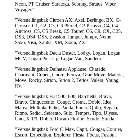
Neon, PT Cruiser, Saratoga, Sebring, Stratus, Viper,
Voyager."
"Versnellingsbak Citroen AX, Axel, Berlingo, BX, C-
Crosser, C1, C2, C3, C3 Pluriel, C3 Picasso, C4, C4
Aircross, C5, C5 Break, C5 Tourer, C6, C8, CX, C25,
DS3, DS4, DS5, Evasion, Jumper, Jumpy, Nemo,
Saxo, Visa, Xantia, XM, Xsara, ZX."
"Versnellingsbak Dacia Duster, Lodgy, Logan, Logan
MCV, Logan Pick Up, Logan Van, Sandero."
"Versnellingsbak Daihatsu Applause, Charade,
Charmant, Copen, Cuore, Feroza, Gran Move, Materia,
Move, Rocky, Sirion, Sirion 2, Terios, Valera, Young
RV."
"Versnellingsbak Fiat 500, 600, Barchetta, Brava,
Bravo, Cinquecento, Coupe, Croma, Doblo, Idea,
Marea, Multipla, Palio, Panda, Punto, Qubo, Regata,
Ritmo, Sedici, Seicento, Stilo, Tempra, Tipo, Ulysse,
Uno, X 1/9, Doblo, Ducato Fiorino, Scudo, Strada."
"Versnellingsbak Ford C-Max, Capri, Cougar, Courier,
Escort, Expedition, Explorer, Fiesta, Focus, Fusion,